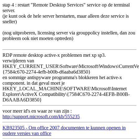
stap 4 : restart "Remote Desktop Services" service op de terminal
server.
(je kunt ook de hele server herstarten, maar alleen deze service is
sneller)
(nog uitproberen, licensing server via grouppolicy instellen, dan zou
probleem ook niet moeten optreden)
RDP remote desktop active-x problemen met xp sp3.
verwijderen van
HKEY_CURRENT_USER\Software\Microsoft\Windows\CurrentVersi
{7584c670-2274-4efb-b00b-d6aaba6d3850}
en sommige antispyware programma's blokkeren het active-x
component. in dat geval moet je
HKEY_LOCAL_MACHINE\SOFTWARE\Microsoft\Internet
Explorer\ActiveX Compatibility\{7584C670-2274-4EFB-B00B-
D6AABA6D3850}
voor meer id's en waar ze van zijn :
http://support.microsoft.com/kb/555235
KB923505 - Om office 2007 documenten te kunnen openen in
oudere versies van office