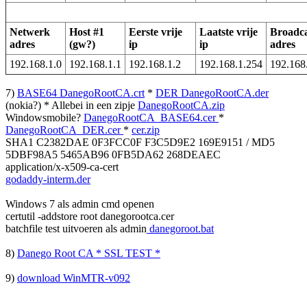
Netwerk
Host #1
Eerste vrije
Laatste vrije
Broadca
adres
(gw?)
ip
ip
adres
192.168.1.0
192.168.1.1
192.168.1.2
192.168.1.254
192.168
7)
BASE64 DanegoRootCA.crt
*
DER DanegoRootCA.der
(nokia?) * Allebei in een zipje
DanegoRootCA.zip
Windowsmobile?
DanegoRootCA_BASE64.cer
*
DanegoRootCA_DER.cer
*
cer.zip
SHA1 C2382DAE 0F3FCC0F F3C5D9E2 169E9151 / MD5
5DBF98A5 5465AB96 0FB5DA62 268DEAEC
application/x-x509-ca-cert
godaddy-interm.der
Windows 7 als admin cmd openen
certutil -addstore root danegorootca.cer
batchfile test uitvoeren als admin
danegoroot.bat
8)
Danego Root CA * SSL TEST *
9)
download WinMTR-v092