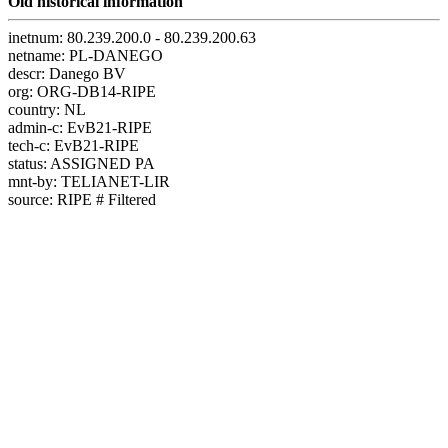
Old historical information
inetnum: 80.239.200.0 - 80.239.200.63
netname: PL-DANEGO
descr: Danego BV
org: ORG-DB14-RIPE
country: NL
admin-c: EvB21-RIPE
tech-c: EvB21-RIPE
status: ASSIGNED PA
mnt-by: TELIANET-LIR
source: RIPE # Filtered