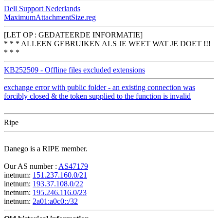
Dell Support Nederlands
MaximumAttachmentSize.reg
[LET OP : GEDATEERDE INFORMATIE]
* * * ALLEEN GEBRUIKEN ALS JE WEET WAT JE DOET !!!
* * *
KB252509 - Offline files excluded extensions
exchange error with public folder - an existing connection was
forcibly closed & the token supplied to the function is invalid
Ripe
Danego is a RIPE member.
Our AS number :
AS47179
inetnum:
151.237.160.0/21
inetnum:
193.37.108.0/22
inetnum:
195.246.116.0/23
inetnum:
2a01:a0c0::/32