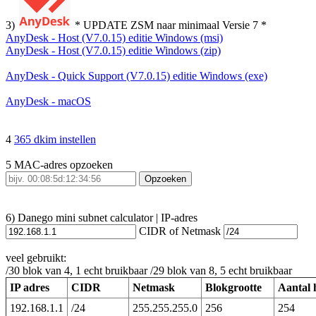
3)
* UPDATE ZSM naar minimaal Versie 7 *
AnyDesk - Host (V7.0.15) editie Windows (msi)
AnyDesk - Host (V7.0.15) editie Windows (zip)
AnyDesk - Quick Support (V7.0.15) editie Windows (exe)
AnyDesk - macOS
4
365 dkim instellen
5 MAC-adres opzoeken
Opzoeken
6) Danego mini subnet calculator | IP-adres
CIDR of Netmask
veel gebruikt:
/30 blok van 4, 1 echt bruikbaar /29 blok van 8, 5 echt bruikbaar
IP adres
CIDR
Netmask
Blokgrootte
Aantal 
192.168.1.1
/24
255.255.255.0
256
254