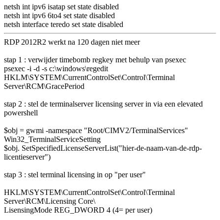
netsh int ipv6 isatap set state disabled
netsh int ipv6 6to4 set state disabled
netsh interface teredo set state disabled
RDP 2012R2 werkt na 120 dagen niet meer
stap 1 : verwijder timebomb regkey met behulp van psexec
psexec -i -d -s c:\windows\regedit
HKLM\SYSTEM\CurrentControlSet\Control\Terminal
Server\RCM\GracePeriod
stap 2 : stel de terminalserver licensing server in via een elevated
powershell
$obj = gwmi -namespace "Root/CIMV2/TerminalServices"
Win32_TerminalServiceSetting
$obj. SetSpecifiedLicenseServerList("hier-de-naam-van-de-rdp-
licentieserver")
stap 3 : stel terminal licensing in op "per user"
HKLM\SYSTEM\CurrentControlSet\Control\Terminal
Server\RCM\Licensing Core\
LisensingMode REG_DWORD 4 (4= per user)