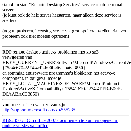
stap 4 : restart "Remote Desktop Services" service op de terminal
server.
(je kunt ook de hele server herstarten, maar alleen deze service is
sneller)
(nog uitproberen, licensing server via grouppolicy instellen, dan zou
probleem ook niet moeten optreden)
RDP remote desktop active-x problemen met xp sp3.
verwijderen van
HKEY_CURRENT_USER\Software\Microsoft\Windows\CurrentVersi
{7584c670-2274-4efb-b00b-d6aaba6d3850}
en sommige antispyware programma's blokkeren het active-x
component. in dat geval moet je
HKEY_LOCAL_MACHINE\SOFTWARE\Microsoft\Internet
Explorer\ActiveX Compatibility\{7584C670-2274-4EFB-B00B-
D6AABA6D3850}
voor meer id's en waar ze van zijn :
http://support.microsoft.com/kb/555235
KB923505 - Om office 2007 documenten te kunnen openen in
oudere versies van office