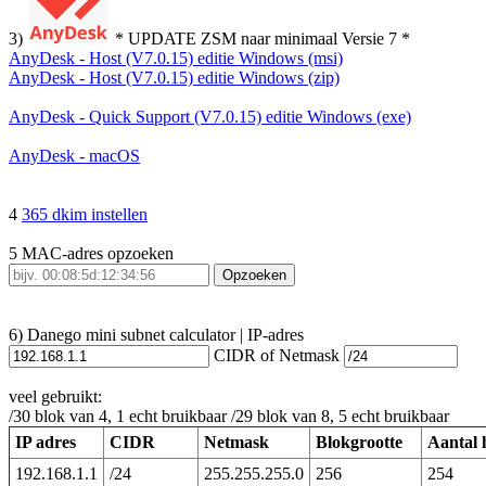
3)
* UPDATE ZSM naar minimaal Versie 7 *
AnyDesk - Host (V7.0.15) editie Windows (msi)
AnyDesk - Host (V7.0.15) editie Windows (zip)
AnyDesk - Quick Support (V7.0.15) editie Windows (exe)
AnyDesk - macOS
4
365 dkim instellen
5 MAC-adres opzoeken
Opzoeken
6) Danego mini subnet calculator | IP-adres
CIDR of Netmask
veel gebruikt:
/30 blok van 4, 1 echt bruikbaar /29 blok van 8, 5 echt bruikbaar
IP adres
CIDR
Netmask
Blokgrootte
Aantal 
192.168.1.1
/24
255.255.255.0
256
254