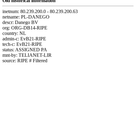
Old historical information
inetnum: 80.239.200.0 - 80.239.200.63
netname: PL-DANEGO
descr: Danego BV
org: ORG-DB14-RIPE
country: NL
admin-c: EvB21-RIPE
tech-c: EvB21-RIPE
status: ASSIGNED PA
mnt-by: TELIANET-LIR
source: RIPE # Filtered