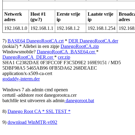
Netwerk
Host #1
Eerste vrije
Laatste vrije
Broadca
adres
(gw?)
ip
ip
adres
192.168.1.0
192.168.1.1
192.168.1.2
192.168.1.254
192.168
7)
BASE64 DanegoRootCA.crt
*
DER DanegoRootCA.der
(nokia?) * Allebei in een zipje
DanegoRootCA.zip
Windowsmobile?
DanegoRootCA_BASE64.cer
*
DanegoRootCA_DER.cer
*
cer.zip
SHA1 C2382DAE 0F3FCC0F F3C5D9E2 169E9151 / MD5
5DBF98A5 5465AB96 0FB5DA62 268DEAEC
application/x-x509-ca-cert
godaddy-interm.der
Windows 7 als admin cmd openen
certutil -addstore root danegorootca.cer
batchfile test uitvoeren als admin
danegoroot.bat
8)
Danego Root CA * SSL TEST *
9)
download WinMTR-v092