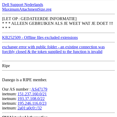
Dell Support Nederlands
MaximumAttachmentSize.reg
[LET OP : GEDATEERDE INFORMATIE]
* * * ALLEEN GEBRUIKEN ALS JE WEET WAT JE DOET !!!
* * *
KB252509 - Offline files excluded extensions
exchange error with public folder - an existing connection was
forcibly closed & the token supplied to the function is invalid
Ripe
Danego is a RIPE member.
Our AS number :
AS47179
inetnum:
151.237.160.0/21
inetnum:
193.37.108.0/22
inetnum:
195.246.116.0/23
inetnum:
2a01:a0c0::/32