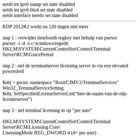
netsh int ipv6 isatap set state disabled
netsh int ipv6 6to4 set state disabled
netsh interface teredo set state disabled
RDP 2012R2 werkt na 120 dagen niet meer
stap 1 : verwijder timebomb regkey met behulp van psexec
psexec -i -d -s c:\windows\regedit
HKLM\SYSTEM\CurrentControlSet\Control\Terminal
Server\RCM\GracePeriod
stap 2 : stel de terminalserver licensing server in via een elevated
powershell
$obj = gwmi -namespace "Root/CIMV2/TerminalServices"
Win32_TerminalServiceSetting
$obj. SetSpecifiedLicenseServerList("hier-de-naam-van-de-rdp-
licentieserver")
stap 3 : stel terminal licensing in op "per user"
HKLM\SYSTEM\CurrentControlSet\Control\Terminal
Server\RCM\Licensing Core\
LisensingMode REG_DWORD 4 (4= per user)